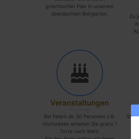
griechischen Flair in unserem
überdachten Biergarten.
Zu 
w
Ap
Veranstaltungen
Bei Feiern ab 30 Personen z.B.
Sie k
Hochzeiten erhalten Sie gratis 1
Torte nach Wahl.
Für Ihre Feier stellen wir Ihnen