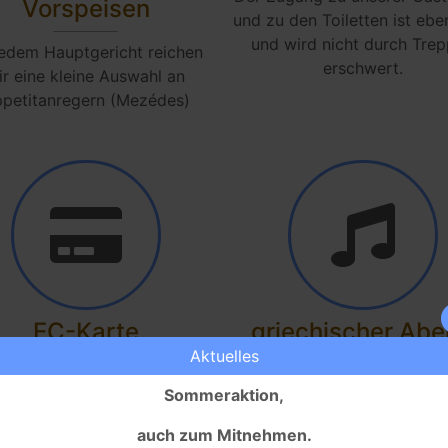
Vorspeisen
und zu den Toiletten ist ebe
und wird nicht durch Tre
jedem Hauptgericht reichen
erschwert.
ir eine kleine Auswahl an
petitanregern (Mezédes)
EC-Karte
griechischer Ab
Aktuelles
önnen die Gerichte nun auch
Einmal im Monat findet e
Sommeraktion,
mit EC-Karte bezahlen.
griechischer Abend mit ei
griechischen Band statt, w
auch zum Mitnehmen.
This website uses cookies to ensure you get the best
"Sirtaki-Tanz" und der S