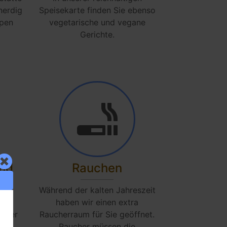
nerdig
Speisekarte finden Sie ebenso
ppen
vegetarische und vegane
Gerichte.
end
Rauchen
in
Während der kalten Jahreszeit
ner
haben wir einen extra
o der
Raucherraum für Sie geöffnet.
paß
Raucher müssen die