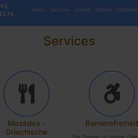
Menu
Services
Events
Gallery
Testimon
Services
Mezédes -
Barrierefreihei
Griechische
Der Zugang zu unserer Gast