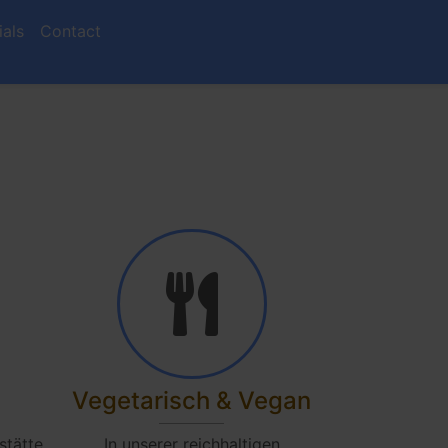
ials
Contact
t
Vegetarisch & Vegan
stätte
In unserer reichhaltigen