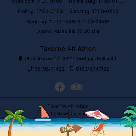
Mittwoch: 17:00-01:00
Donnerstag: 17:00-01:00
Freitag: 17:00-01:00
Samstag: 17:00-01:00
Sonntag: 12:00-15:00 & 17:00-24:00
warme Küche bis 22:30 Uhr
Taverne Alt Athen
Rhönstrasse 19, 63110 Rodgau-Rollwald
06106/71422
0163/3047182
facebook
trip advisor
Taverne Alt Athen
Alle Rechte vorbehalten