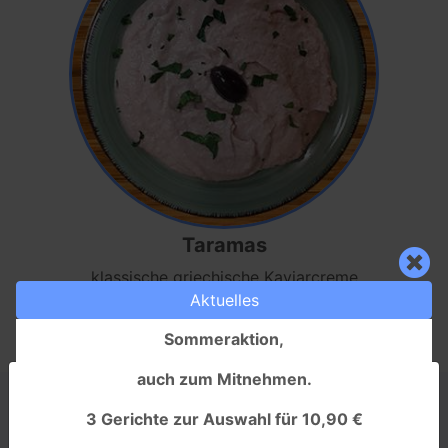
Taramas
klassische griechische Kaviarcreme
Aktuelles
Speisekarte anzeigen
Sommeraktion,
auch zum Mitnehmen.
Um Ihnen ein besseres Nutzererlebnis zu bieten,
verwenden wir Cookies. Durch Nutzung unserer
3 Gerichte zur Auswahl für 10,90 €
Leistungen
Website stimmen Sie unserer Verwendung zu.