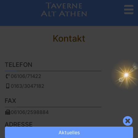
to
Kontakt
TELEFON
06106/71422
0163/3047182
FAX
06106/2598884
ADRESSE
Aktuelles
Rhönstrasse 19, 63110 Rodgau-Rollwald