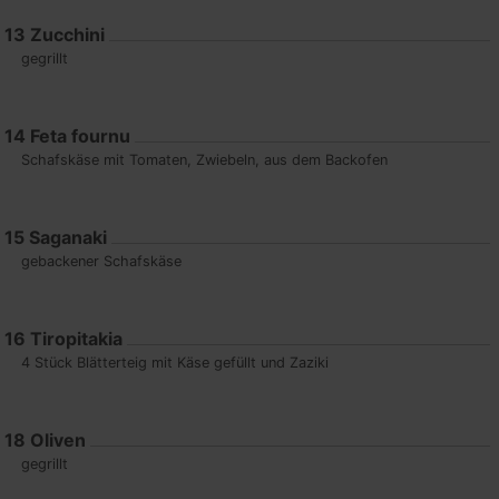
13
Zucchini
gegrillt
14
Feta fournu
Schafskäse mit Tomaten, Zwiebeln, aus dem Backofen
15
Saganaki
gebackener Schafskäse
16
Tiropitakia
4 Stück Blätterteig mit Käse gefüllt und Zaziki
18
Oliven
gegrillt