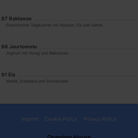
87
Baklawas
Griechischer Teigkuchen mit Nüssen, Eis und Sahne
88
Jaurtomelo
Joghurt mit Honig und Walnüssen
91
Eis
Vanille, Erdbeere und Schokolade
Imprint
Cookie Policy
Privacy Policy
Opening Hours