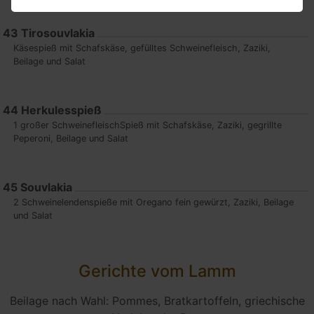
43
Tirosouvlakia
Käsespieß mit Schafskäse, gefülltes Schweinefleisch, Zaziki,
Beilage und Salat
44
Herkulesspieß
1 großer SchweinefleischSpieß mit Schafskäse, Zaziki, gegrillte
Peperoni, Beilage und Salat
45
Souvlakia
2 Schweinelendenspieße mit Oregano fein gewürzt, Zaziki, Beilage
und Salat
Gerichte vom Lamm
Beilage nach Wahl: Pommes, Bratkartoffeln, griechische