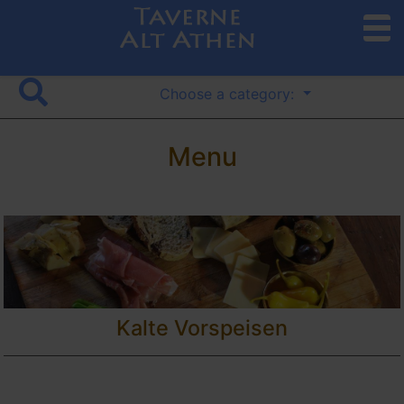
to
search
Choose a category:
Menu
Kalte Vorspeisen